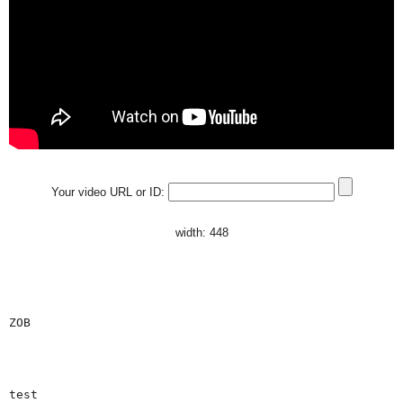
Your video URL or ID:
width: 448
ZOB
test