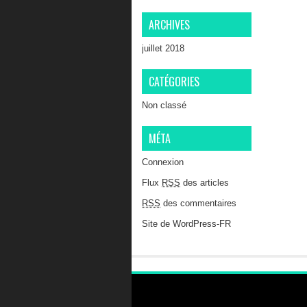
ARCHIVES
juillet 2018
CATÉGORIES
Non classé
MÉTA
Connexion
Flux
RSS
des articles
RSS
des commentaires
Site de WordPress-FR