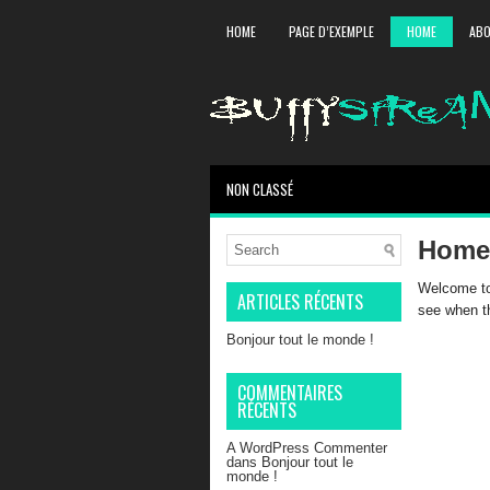
HOME
PAGE D’EXEMPLE
HOME
AB
NON CLASSÉ
Home
Welcome to 
ARTICLES RÉCENTS
see when th
Bonjour tout le monde !
COMMENTAIRES
RÉCENTS
A WordPress Commenter
dans
Bonjour tout le
monde !